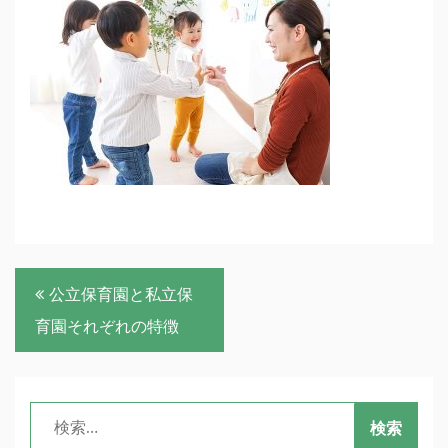
投
公立保育園と私立保
稿
育園それぞれの特徴
ナ
ビ
検
ゲ