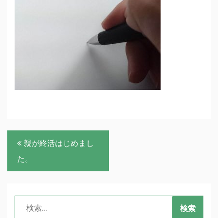
投
親が終活はじめまし
稿
た。
ナ
ビ
検
ゲ