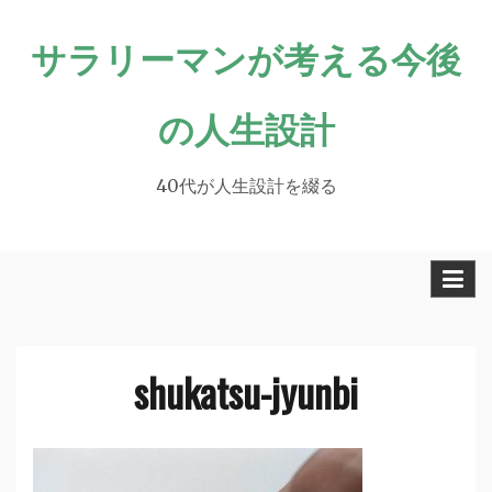
Skip
サラリーマンが考える今後
to
content
の人生設計
40代が人生設計を綴る
shukatsu-jyunbi