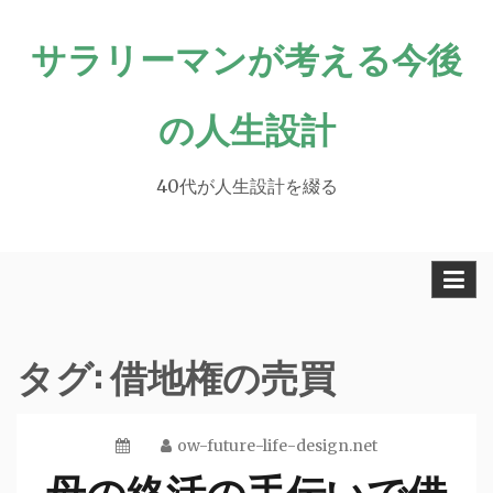
Skip
サラリーマンが考える今後
to
content
の人生設計
40代が人生設計を綴る
タグ:
借地権の売買
ow-future-life-design.net
母の終活の手伝いで借