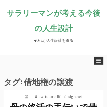
Skip
サラリーマンが考える今後
to
content
の人生設計
40代が人生設計を綴る
タグ:
借地権の譲渡
ow-future-life-design.net
母の終活の手伝いで借