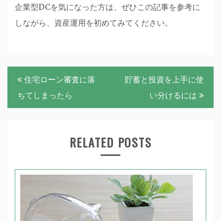
企業型DCを気になった方は、ぜひこの記事を参考に
しながら、資産運用を初めてみてください。
投
住宅ローン審査に落
貯蓄と投資を上手に使
稿
ちてしまったら
い分けるには
ナ
ビ
RELATED POSTS
ゲ
ー
シ
ョ
ン