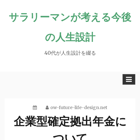
Skip
サラリーマンが考える今後
to
content
の人生設計
40代が人生設計を綴る
ow-future-life-design.net
企業型確定拠出年金に
ついて