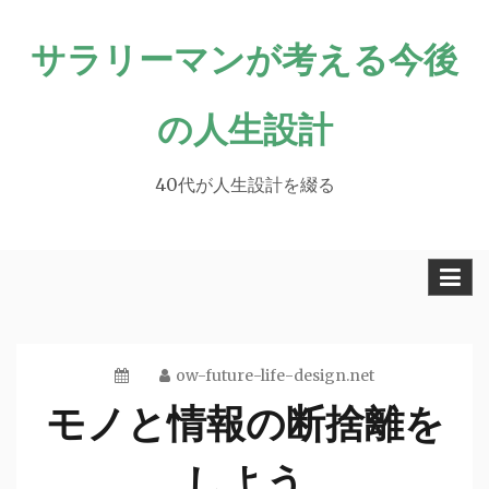
Skip
サラリーマンが考える今後
to
content
の人生設計
40代が人生設計を綴る
ow-future-life-design.net
モノと情報の断捨離を
しよう