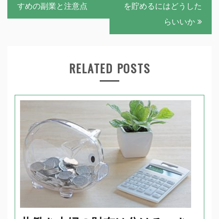
稿
すめの副業と注意点
を貯めるにはどうした
ナ
らいいか
ビ
ゲ
RELATED POSTS
ー
シ
ョ
ン