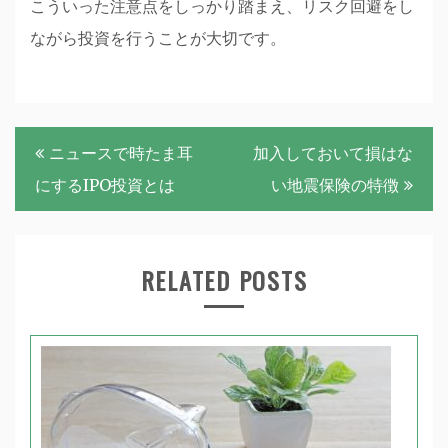
こういった注意点をしっかり踏まえ、リスク回避をし
ながら投資を行うことが大切です。
投
ニュースで時たま耳
加入しておいて損はな
稿
にするIPO投資とは
い地震保険の特徴
ナ
ビ
RELATED POSTS
ゲ
ー
シ
ョ
ン