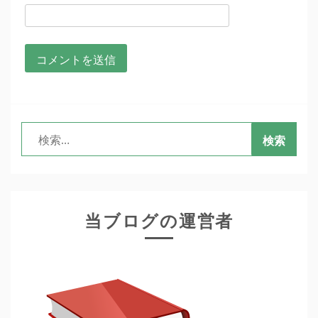
検
索:
当ブログの運営者