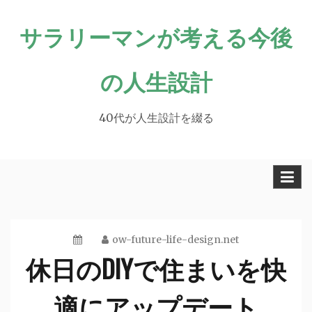
Skip
サラリーマンが考える今後
to
content
の人生設計
40代が人生設計を綴る
ow-future-life-design.net
休日のDIYで住まいを快
適にアップデート