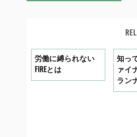
稿
ナ
ビ
REL
ゲ
ー
シ
労働に縛られない
知っ
ョ
FIREとは
ァイ
ン
ラン