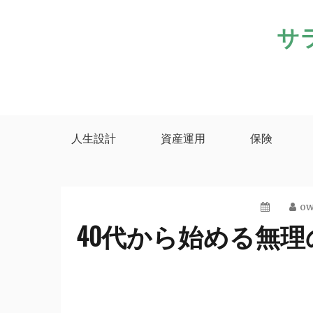
Skip
サ
to
content
人生設計
資産運用
保険
ow
40代から始める無