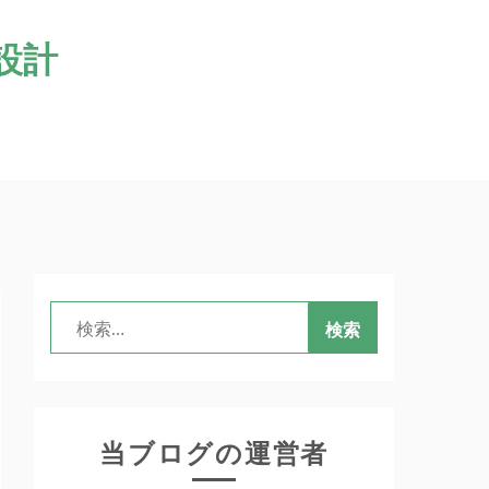
設計
検
索:
当ブログの運営者