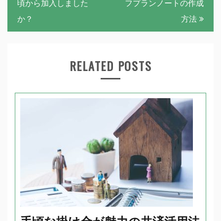
稿
頃から加入しました
フプランノートの作成
ナ
か？
方法
ビ
ゲ
RELATED POSTS
ー
シ
ョ
ン
手頃な掛け金が魅力の共済活用法