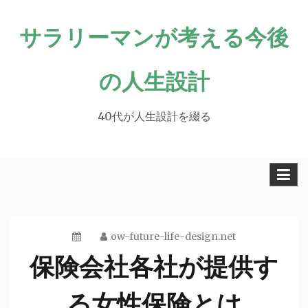
Skip
サラリーマンが考える今後
to
content
の人生設計
40代が人生設計を綴る
ow-future-life-design.net
保険会社各社が提供す
る女性保険とは