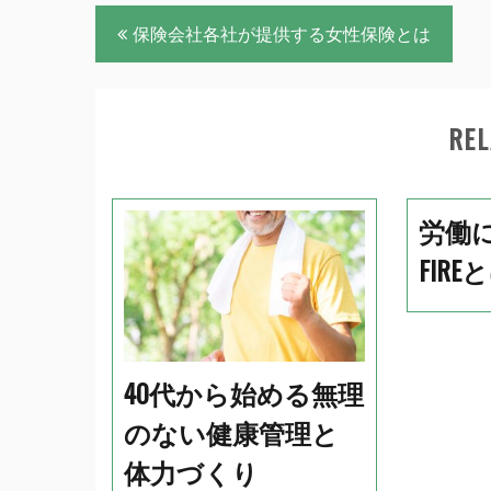
投
保険会社各社が提供する女性保険とは
稿
ナ
REL
ビ
ゲ
ー
労働
シ
FIRE
ョ
ン
40代から始める無理
のない健康管理と
体力づくり