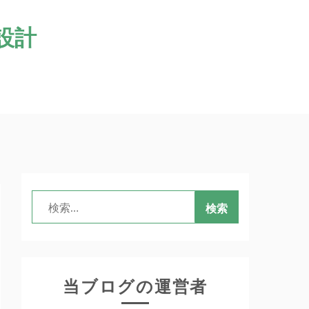
設計
検
索:
当ブログの運営者