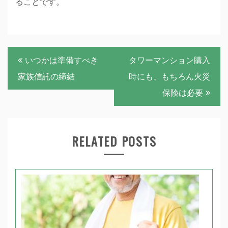
ることです。
投
いつかは準備すべき
タワーマンション購入
稿
家族信託の締結
時にも、もちろん火災
ナ
保険は必要
ビ
ゲ
RELATED POSTS
ー
シ
ョ
ン