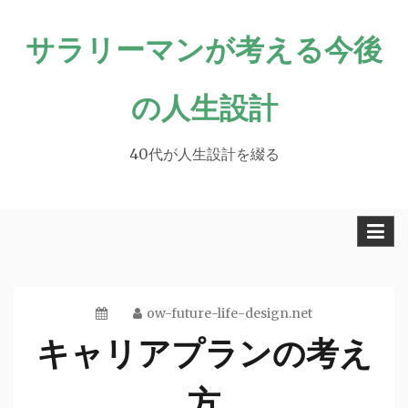
Skip
サラリーマンが考える今後
to
content
の人生設計
40代が人生設計を綴る
ow-future-life-design.net
キャリアプランの考え
方