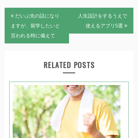
投
だいぶ先の話になり
人生設計をするうえで
稿
ますが、留学したいと
使えるアプリ5選
ナ
言われる時に備えて
ビ
ゲ
RELATED POSTS
ー
シ
ョ
ン