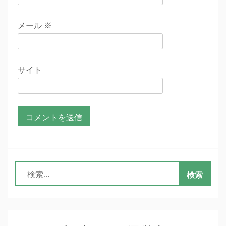
メール
※
サイト
検
索: