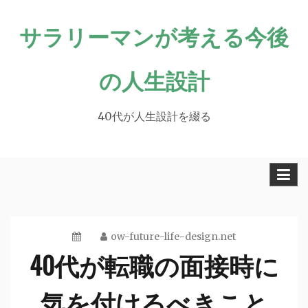
Skip
サラリーマンが考える今後
to
content
の人生設計
40代が人生設計を綴る
ow-future-life-design.net
40代が転職の面接時に
気を付けるべきこと